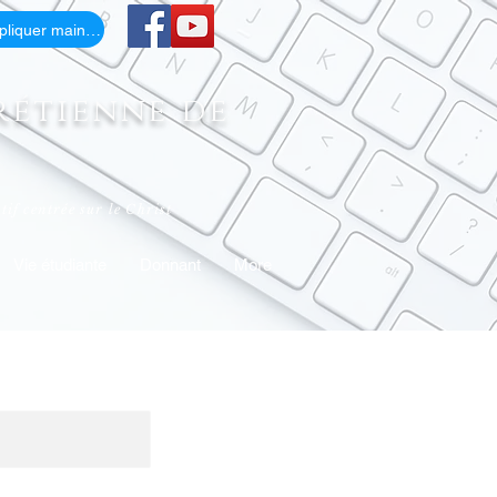
Appliquer maintenant
rétienne de
if centrée sur le Christ
Vie étudiante
Donnant
More