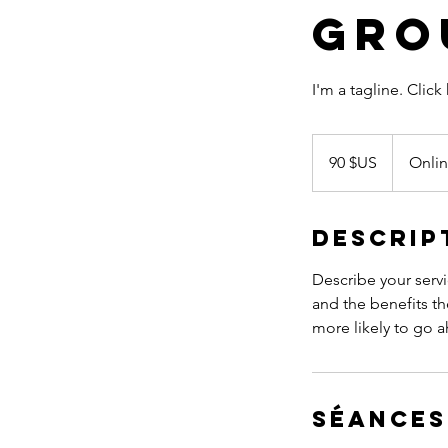
Gro
I'm a tagline. Clic
90
dollars
90 $US
Onli
des
États-
Unis
Descrip
Describe your servi
and the benefits th
more likely to go 
Séances