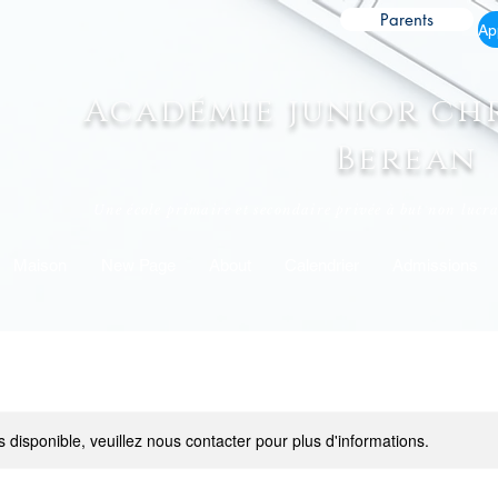
Parents
Académie junior ch
Berean
Une école primaire et secondaire privée à but non lucrat
Maison
New Page
About
Calendrier
Admissions
s disponible, veuillez nous contacter pour plus d'informations.