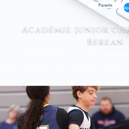
Parents
Académie junior ch
Berean
Une école primaire et secondaire privée à but non lucrat
Maison
New Page
About
Calendrier
Admissions