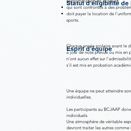
consommation de drogues.
Statut d'éligibilité de
qui sont confrontés à des problèm
doit payer la location de l'unifo
sports.
Chaque année scolaire avant le dé
Esprit d'équipe
à jour de note prévue ou mis en p
n'ont aucun effet sur l'admissibil
s'il est mis en probation académi
Une équipe ne peut atteindre son 
individuelles.
Les participants au BCJAAP doiven
individuels.
Une atmosphère de véritable espri
devront traiter les autres comme i