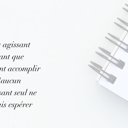
 agissant
ant que
nt accomplir
u'aucun
sant seul ne
is espérer