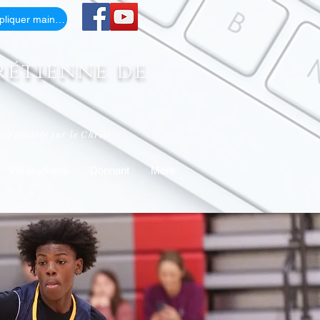
Appliquer maintenant
rétienne de
if centrée sur le Christ
Vie étudiante
Donnant
More