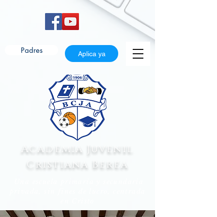
Padres
Aplica ya
Academia Juvenil
Cristiana Berea
Una escuela primaria y secundaria
privada, sin fines de lucro, centrada
en Cristo