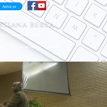
Aplica ya
stiana Berea
lucro, centrada en Cristo
es
Vida de estudiante
More