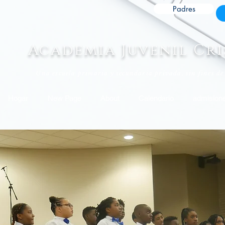
Padres
Academia Juvenil Cri
Una escuela primaria y secundaria privada, sin fines de 
Hogar
New Page
About
Calendario
admision