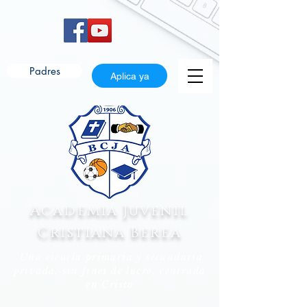
Padres
Aplica ya
Academia Juvenil
Cristiana Berea
Una escuela primaria y secundaria
privada, sin fines de lucro, centrada
en Cristo