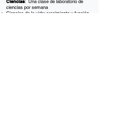
Ciencias
: Una clase de laboratorio de
ciencias por semana
Ciencias de la vida: crecimiento y función
de las plantas, reinos animales y
supervivencia, salud y nutrición
Ciencias de la tierra: los recursos de la
Tierra, los cambios climáticos, las
estaciones
Ciencias físicas: imanes, sonido,
propiedades del gas, líquido, sólido
Tecnología
: Una clase por semana
Navegación del sitio web, gráficos por
computadora, introducción a la
codificación y mecanografía
Educación Física
: Dos clases por
semana
Fitness personal, juegos grupales, reglas y
técnicas, deportividad.
Música
: Dos clases por semana
Música vocal, escucha, ritmo y
movimiento, apreciación musical