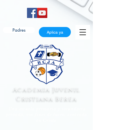
Padres
Aplica ya
Academia Juvenil
Cristiana Berea
Una escuela primaria y secundaria
privada, sin fines de lucro, centrada
en Cristo